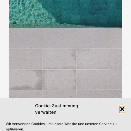
Cookie-Zustimmung
verwalten
Wir verwenden Cookies, um unsere Website und unseren Service zu
optimieren.
Auch
Whirlpools und Gartensaunen
sind gefragt –