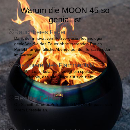
Warum die MOON 45 so
genial ist
Rauchfreies Feuer
Dank der innovativen Holzvergaser-Technologie
genießen Sie das Feuer ohne störenden Rauch.
Perfekt für gemütliche Abende auf der Terrasse oder
im Garten.
Faszinierendes Flammenbild
Die 360°-Luftzirkulation erzeugt ein spektakuläres
Feuererlebnis, das alle Blicke auf sich zieht.
Flexibler Betrieb
Ob Scheitholz oder Pellets – die MOON 45 passt sich
Ihrem Lifestyle an.