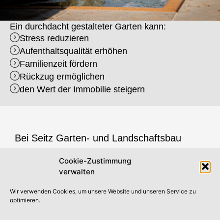
Ein durchdacht gestalteter Garten kann:
Stress reduzieren
Aufenthaltsqualität erhöhen
Familienzeit fördern
Rückzug ermöglichen
den Wert der Immobilie steigern
Bei
Seitz Garten- und Landschaftsbau
beginnt Gartengestaltung nicht mit der
Cookie-Zustimmung
Auswahl von Pflanzen, sondern mit den
verwalten
Menschen, die darin leben – ihren
Wir verwenden Cookies, um unsere Website und unseren Service zu
Gewohnheiten, ihren Tagesabläufen, ihrer
optimieren.
Energie –
denn erst wenn diese Fragen