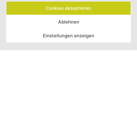
beantwortet sind, entsteht ein Konzept mit
Cookies akzeptieren
Telefon
echter Substanz.
Ablehnen
Einstellungen anzeigen
Auszeit ist kein Urlaub –
sondern Alltag
Die größte Veränderung geschieht, wenn
ein Garten nicht nur schön aussieht,
sondern gelebt wird – wenn morgens der
Kaffee draußen dampft, Kinder barfuß
durchs Gras laufen, abends ein Glas Wein
am Feuerplatz geteilt wird und Gespräche
bis tief in die Nacht klingen, denn dann
entsteht der wichtigste Raum des Hauses