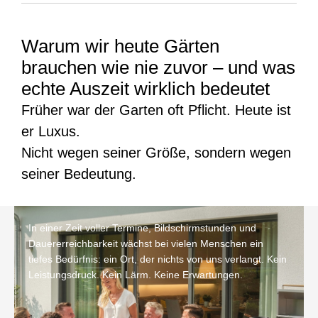
Warum wir heute Gärten
brauchen wie nie zuvor – und was
echte Auszeit wirklich bedeutet
Früher war der Garten oft Pflicht. Heute ist
er Luxus.
Nicht wegen seiner Größe, sondern wegen
seiner Bedeutung.
In einer Zeit voller Termine, Bildschirmstunden und
Dauererreichbarkeit wächst bei vielen Menschen ein
tiefes Bedürfnis: ein Ort, der nichts von uns verlangt. Kein
Leistungsdruck. Kein Lärm. Keine Erwartungen.