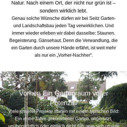
Natur. Nach einem Ort, der nicht nur grün ist –
sondern wirklich lebt.
Genau solche Wünsche dürfen wir bei Seitz Garten-
und Landschaftsbau jeden Tag verwirklichen. Und
immer wieder erleben wir dabei dasselbe: Staunen.
Begeisterung. Gänsehaut. Denn die Verwandlung, die
ein Garten durch unsere Hände erfährt, ist weit mehr
als nur ein „Vorher-Nachher“.
Vorher: Ein Gartenraum voller
Potenzial
Viele unserer Projekte starten mit einem typischen Bild:
Ein in die Jahre gekommener Garten, ungenutzt,
unübersichtlich oder einfach nicht das, was sich unsere