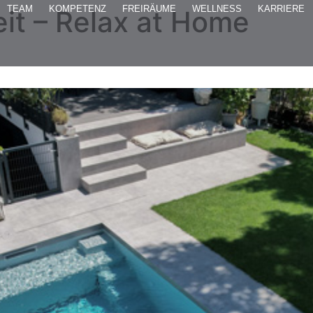
TEAM
KOMPETENZ
FREIRÄUME
WELLNESS
KARRIERE
it – Relax at Home
re persönliche Wohlfühloase